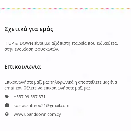
Σχετικά για εμάς
Η UP & DOWN είναι μια αξιόπιστη εταιρεία που ειδικεύεται
στην ενοικίαση φουσκωτών.
Επικοινωνία
Επικοινωνήστε μαζί μας τηλεφωνικά ή αποστείλετε μας ένα
email εάν θέλετε να επικοινωνήσετε μαζί μας.
+357 99 587 371
kostasantreou21@gmail.com
www.upanddown.com.cy