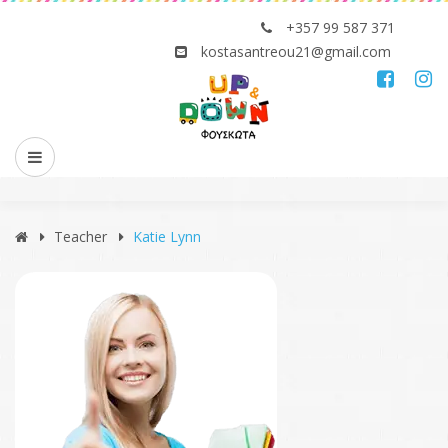
+357 99 587 371
kostasantreou21@gmail.com
Teacher
Katie Lynn