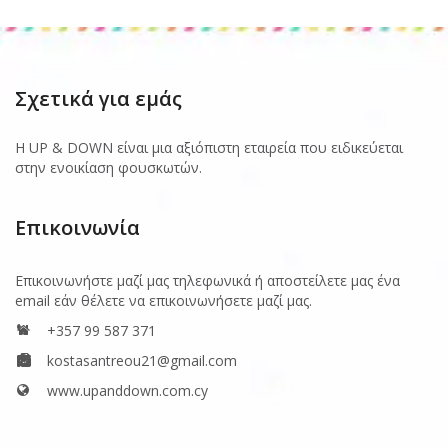
Σχετικά για εμάς
Η UP & DOWN είναι μια αξιόπιστη εταιρεία που ειδικεύεται
στην ενοικίαση φουσκωτών.
Επικοινωνία
Επικοινωνήστε μαζί μας τηλεφωνικά ή αποστείλετε μας ένα
email εάν θέλετε να επικοινωνήσετε μαζί μας.
+357 99 587 371
kostasantreou21@gmail.com
www.upanddown.com.cy