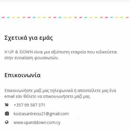
Σχετικά για εμάς
Η UP & DOWN είναι μια αξιόπιστη εταιρεία που ειδικεύεται
στην ενοικίαση φουσκωτών.
Επικοινωνία
Επικοινωνήστε μαζί μας τηλεφωνικά ή αποστείλετε μας ένα
email εάν θέλετε να επικοινωνήσετε μαζί μας.
+357 99 587 371
kostasantreou21@gmail.com
www.upanddown.com.cy