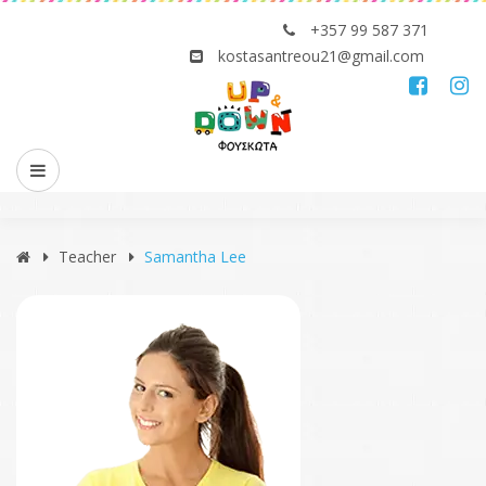
+357 99 587 371
kostasantreou21@gmail.com
Teacher
Samantha Lee